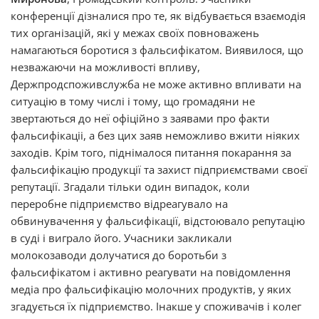
конференції дізналися про те, як відбувається взаємодія
тих організацій, які у межах своїх повноважень
намагаються боротися з фальсифікатом. Виявилося, що
незважаючи на можливості впливу,
Держпродспоживслужба не може активно впливати на
ситуацію в тому числі і тому, що громадяни не
звертаються до неї офіційно з заявами про факти
фальсифікаціі, а без цих заяв неможливо вжити ніяких
заходів. Крім того, піднімалося питання покарання за
фальсифікацію продукції та захист підприємствами своєї
репутації. Згадали тільки один випадок, коли
переробне підприємство відреагувало на
обвинувачення у фальсифікації, відстоювало репутацію
в суді і виграло його. Учасники закликали
молокозаводи долучатися до боротьби з
фальсифікатом і активно реагувати на повідомлення
медіа про фальсифікацію молочних продуктів, у яких
згадується їх підприємство. Інакше у споживачів і колег