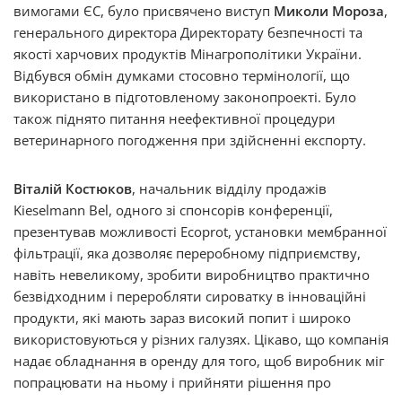
вимогами ЄС, було присвячено виступ
Миколи Мороза
,
генерального директора Директорату безпечності та
якості харчових продуктів Мінагрополітики України.
Відбувся обмін думками стосовно термінології, що
використано в підготовленому законопроекті. Було
також піднято питання неефективної процедури
ветеринарного погодження при здійсненні експорту.
Віталій Костюков
, начальник відділу продажів
Kieselmann Bel, одного зі спонсорів конференції,
презентував можливості Ecoprot, установки мембранної
фільтрації, яка дозволяє переробному підприємству,
навіть невеликому, зробити виробництво практично
безвідходним і переробляти сироватку в інноваційні
продукти, які мають зараз високий попит і широко
використовуються у різних галузях. Цікаво, що компанія
надає обладнання в оренду для того, щоб виробник міг
попрацювати на ньому і прийняти рішення про