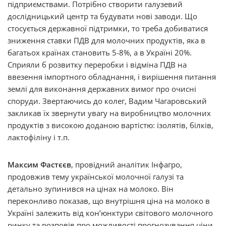
підприємствами. Потрібно створити галузевий
дослідницький центр та будувати нові заводи. Що
стосується державної підтримки, то треба добиватися
зниження ставки ПДВ для молочних продуктів, яка в
багатьох країнах становить 5-8%, а в Україні 20%.
Сприяли б розвитку переробки і відміна ПДВ на
ввезення імпортного обладнання, і вирішення питання
землі для виконання державних вимог про очисні
споруди. Звертаючись до колег, Вадим Чагаровський
закликав їх звернути увагу на виробництво молочних
продуктів з високою доданою вартістю: ізолятів, білків,
лактофіліну і т.п.
Максим Фастєєв
, провідний аналітик Інфагро,
продовжив тему української молочної галузі та
детально зупинився на цінах на молоко. Він
переконливо показав, що внутрішня ціна на молоко в
Україні залежить від кон’юнктури світового молочного
ринку та розповів про можливості прогнозування ціни