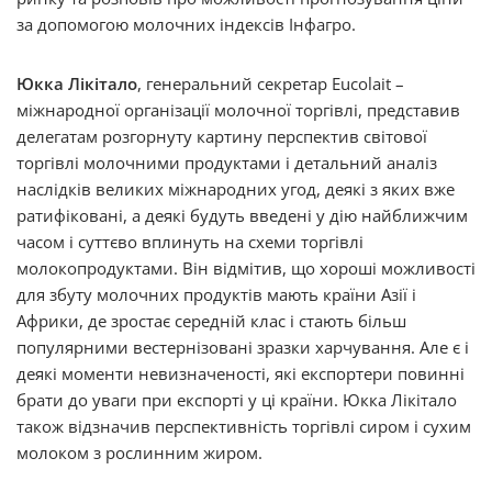
за допомогою молочних індексів Інфагро.
Юкка Лікітало
, генеральний секретар Eucolait –
міжнародної організації молочної торгівлі, представив
делегатам розгорнуту картину перспектив світової
торгівлі молочними продуктами і детальний аналіз
наслідків великих міжнародних угод, деякі з яких вже
ратифіковані, а деякі будуть введені у дію найближчим
часом і суттєво вплинуть на схеми торгівлі
молокопродуктами. Він відмітив, що хороші можливості
для збуту молочних продуктів мають країни Азії і
Африки, де зростає середній клас і стають більш
популярними вестернізовані зразки харчування. Але є і
деякі моменти невизначеності, які експортери повинні
брати до уваги при експорті у ці країни. Юкка Лікітало
також відзначив перспективність торгівлі сиром і сухим
молоком з рослинним жиром.