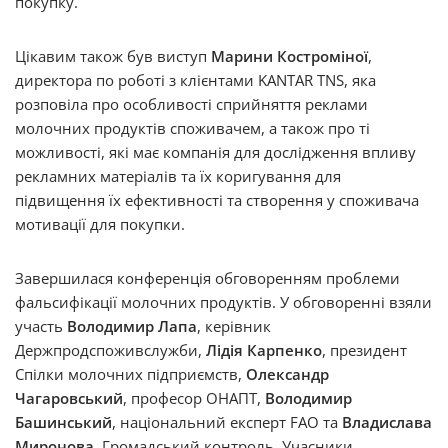
покупку.
Цікавим також був виступ
Марини Костроміної
,
директора по роботі з клієнтами KANTAR TNS, яка
розповіла про особливості сприйняття реклами
молочних продуктів споживачем, а також про ті
можливості, які має компанія для дослідження впливу
рекламних матеріалів та їх коригування для
підвищення їх ефективності та створення у споживача
мотивації для покупки.
Завершилася конференція обговоренням проблеми
фальсифікації молочних продуктів. У обговоренні взяли
участь
Володимир Лапа
, керівник
Держпродспоживслужби,
Лідія Карпенко
, президент
Спілки молочних підприємств,
Олександр
Чагаровський
, професор ОНАПТ,
Володимир
Башинський
, національний експерт FAO та
Владислава
Миронова
, Громадський контроль. Учасники