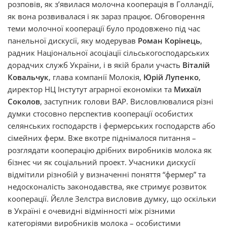
розповів, як з’явилася молочна кооперація в Голландії,
як вона розвивалася і як зараз працює. Обговорення
теми молочної кооперації було продовжено під час
панельної дискусії, яку модерував
Роман Корінець
,
радник Національної асоціації сільськогосподарських
дорадчих служб України, і в якій брали участь
Віталій
Ковальчук
, глава компанії Молокія,
Юрій Лупенко
,
директор НЦ Інстутут аграрної економіки та
Михаїл
Соколов
, заступник голови ВАР. Висловлювалися різні
думки стосовно перспектив кооперації особистих
селянських господарств і фермерських господарств або
сімейних ферм. Вже вкотре піднімалося питання –
розглядати кооперацію дрібних виробників молока як
бізнес чи як соціальний проект. Учасники дискусії
відмітили різнобій у визначенні поняття “фермер” та
недосконалість законодавства, яке стримує розвиток
кооперації. Йєлле Зелстра висловив думку, що оскільки
в Україні є очевидні відмінності між різними
категоріями виробників молока – особистими