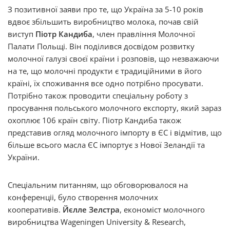
З позитивної заяви про те, що Україна за 5-10 років
вдвоє збільшить виробництво молока, почав свій
виступ
Піотр Кандиба
, член правління Молочної
Палати Польщі. Він поділився досвідом розвитку
молочної галузі своєї країни і розповів, що незважаючи
на те, що молочні продукти є традиційними в його
країні, їх споживання все одно потрібно просувати.
Потрібно також проводити спеціальну роботу з
просування польського молочного експорту, який зараз
охоплює 106 країн світу. Піотр Кандиба також
представив огляд молочного імпорту в ЄС і відмітив, що
більше всього масла ЄС імпортує з Нової Зеландії та
України.
Спеціальним питанням, що обговорювалося на
конференціі, було створення молочних
кооперативів.
Йєлле Зелстра
, економіст молочного
виробництва Wageningen University & Research,