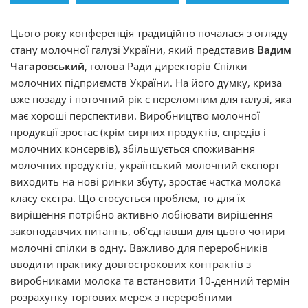
Цього року конференція традиційно почалася з огляду
стану молочної галузі України, який представив
Вадим
Чагаровський
, голова Ради директорів Спілки
молочних підприємств України. На його думку, криза
вже позаду і поточний рік є переломним для галузі, яка
має хороші перспективи. Виробництво молочної
продукції зростає (крім сирних продуктів, спредів і
молочних консервів), збільшується споживання
молочних продуктів, український молочний експорт
виходить на нові ринки збуту, зростає частка молока
класу екстра. Що стосується проблем, то для їх
вирішення потрібно активно лобіювати вирішення
законодавчих питаннь, об’єднавши для цього чотири
молочні спілки в одну. Важливо для переробників
вводити практику довгострокових контрактів з
виробниками молока та встановити 10-денний термін
розрахунку торгових мереж з переробними