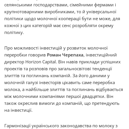
селянськими господарствами, сімейними фермами і
крупнотоварними виробниками, то й універсальної
політики щодо молочної кооперації бути не може, для
кожної з цих категорій має сенс розробляти окрему
політику.
Про можливості інвестицій у розвиток молочної
переробки говорив
Роман Черепаха
, інвестиційний
директор Horizon Capital. Він навів приклади успішних
проектів та розповів про загальносвітові тенденції
злиттів та поглинань компаній. За його даними у
молочній галузі інвесторів цікавить саме переробка
молока, а найбільше злиттів та поглинань відбувається
між молочними компаніями першої двадцятки. Він
також окреслив вимоги до компаній, що претендують
на інвестиції.
Гармонізації українського законодавства по молоку з